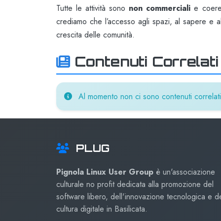
Tutte le attività sono
non commerciali
e coeren
crediamo che l’accesso agli spazi, al sapere e al
crescita delle comunità.
Contenuti Correlati
Al momento non ci sono contenuti correlati 
PLUG
Pignola Linux User Group
è un'associazione
culturale no profit dedicata alla promozione del
software libero, dell'innovazione tecnologica e de
cultura digitale in Basilicata.