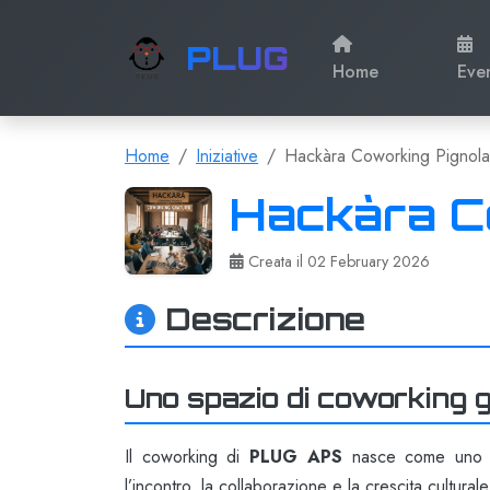
PLUG
Home
Eve
Home
Iniziative
Hackàra Coworking Pignola
Hackàra C
Creata il 02 February 2026
Descrizione
Uno spazio di coworking g
Il coworking di
PLUG APS
nasce come uno spa
l’incontro, la collaborazione e la crescita cultural