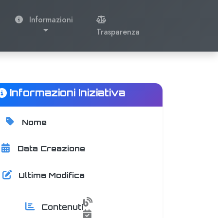
Informazioni
Trasparenza
Informazioni Iniziativa
Nome
Hackàra Coworking Pignola
Data Creazione
02 February 2026
Ultima Modifica
02 February 2026
0 articoli
Contenuti
0 eventi